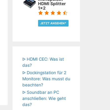
HDMI Splitter
1x2
JETZT ANSEHEN*
TEST LESEN
ᐅ HDMI CEC: Was ist
das?
ᐅ Dockingstation für 2
Monitore: Was musst du
beachten?
ᐅ Soundbar an PC
anschließen: Wie geht
das?