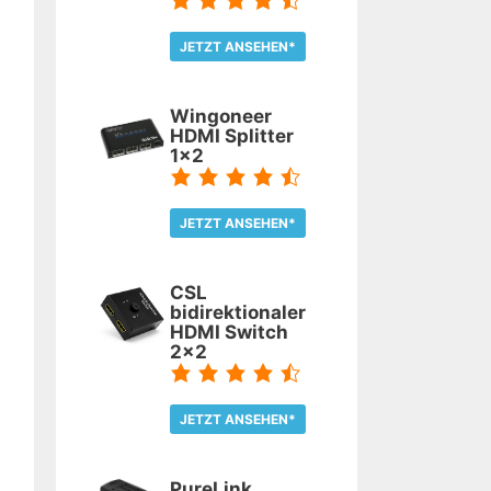
JETZT ANSEHEN*
TEST LESEN
Wingoneer
HDMI Splitter
1x2
JETZT ANSEHEN*
TEST LESEN
CSL
bidirektionaler
HDMI Switch
2x2
JETZT ANSEHEN*
TEST LESEN
PureLink