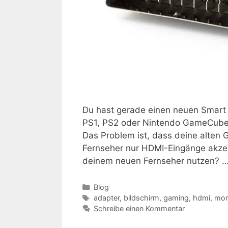
Du hast gerade einen neuen Smart 
PS1, PS2 oder Nintendo GameCube 
Das Problem ist, dass deine alte
Fernseher nur HDMI-Eingänge akzept
deinem neuen Fernseher nutzen? 
Kategorien
Blog
Schlagwörter
adapter
,
bildschirm
,
gaming
,
hdmi
,
mon
Schreibe einen Kommentar