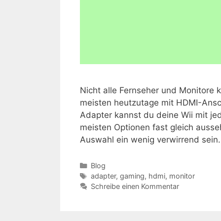
Nicht alle Fernseher und Monitore 
meisten heutzutage mit HDMI-Ansch
Adapter kannst du deine Wii mit j
meisten Optionen fast gleich ausse
Auswahl ein wenig verwirrend sei
Kategorien
Blog
Schlagwörter
adapter
,
gaming
,
hdmi
,
monitor
Schreibe einen Kommentar