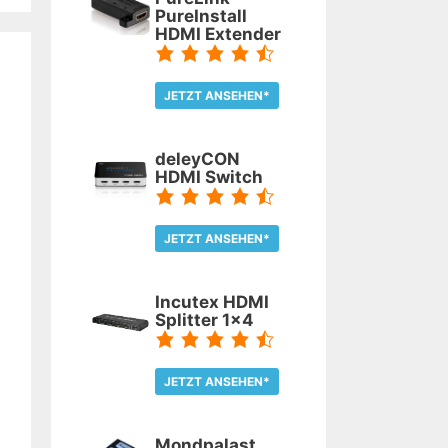
PureInstall
HDMI Extender
JETZT ANSEHEN*
TEST LESEN
deleyCON
HDMI Switch
JETZT ANSEHEN*
TEST LESEN
Incutex HDMI
Splitter 1x4
JETZT ANSEHEN*
TEST LESEN
Mondpalast