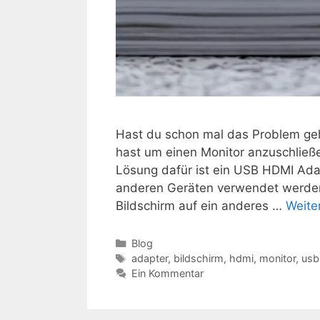
Hast du schon mal das Problem ge
hast um einen Monitor anzuschließe
Lösung dafür ist ein USB HDMI Ada
anderen Geräten verwendet werden k
Bildschirm auf ein anderes …
Weite
Kategorien
Blog
Schlagwörter
adapter
,
bildschirm
,
hdmi
,
monitor
,
usb
Ein Kommentar