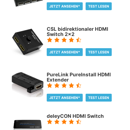
JETZT ANSEHEN*
TEST LESEN
CSL bidirektionaler HDMI
Switch 2x2
JETZT ANSEHEN*
TEST LESEN
PureLink PureInstall HDMI
Extender
JETZT ANSEHEN*
TEST LESEN
deleyCON HDMI Switch