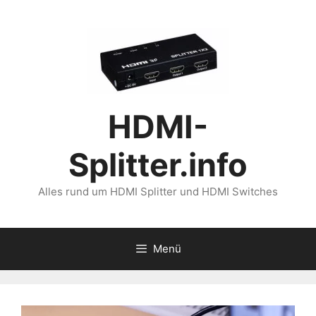
Zum
Inhalt
springen
HDMI-
Splitter.info
Alles rund um HDMI Splitter und HDMI Switches
Menü