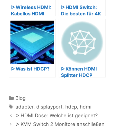
ᐅ Wireless HDMI:
ᐅ HDMI Switch:
Kabellos HDMI
Die besten für 4K
übertragen
und HDMI 2.1
ᐅ Was ist HDCP?
ᐅ Können HDMI
Splitter HDCP
umgehen?
Kategorien
Blog
Schlagwörter
adapter
,
displayport
,
hdcp
,
hdmi
ᐅ HDMI Dose: Welche ist geeignet?
ᐅ KVM Switch 2 Monitore anschließen