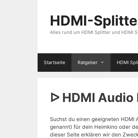
Zum
Inhalt
HDMI-Splitter
springen
Alles rund um HDMI Splitter und HDMI 
Startseite
Ratgeber
HDMI Spli
ᐅ HDMI Audio 
Suchst du einen geeigneten HDMI A
genannt) für dein Heimkino oder de
dieser Seite erklären wir den Zwec