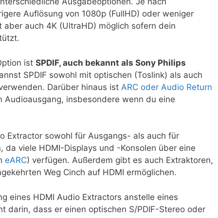
nterschiedliche Ausgabeoptionen. Je nach
rigere Auflösung von 1080p (FullHD) oder weniger
st aber auch 4K (UltraHD) möglich sofern dein
ützt.
Option ist
SPDIF, auch bekannt als Sony Philips
kannst SPDIF sowohl mit optischen (Toslink) als auch
 verwenden. Darüber hinaus ist
ARC oder Audio Return
en Audioausgang, insbesondere wenn du eine
o Extractor sowohl für Ausgangs- als auch für
 da viele HDMI-Displays und -Konsolen über eine
ch
eARC
) verfügen. Außerdem gibt es auch Extraktoren,
mgekehrten Weg Cinch auf HDMI ermöglichen.
g eines HDMI Audio Extractors anstelle eines
ht darin, dass er einen optischen S/PDIF-Stereo oder