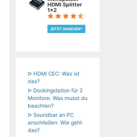
HDMI Splitter
1x2
JETZT ANSEHEN*
TEST LESEN
ᐅ HDMI CEC: Was ist
das?
ᐅ Dockingstation für 2
Monitore: Was musst du
beachten?
ᐅ Soundbar an PC
anschließen: Wie geht
das?