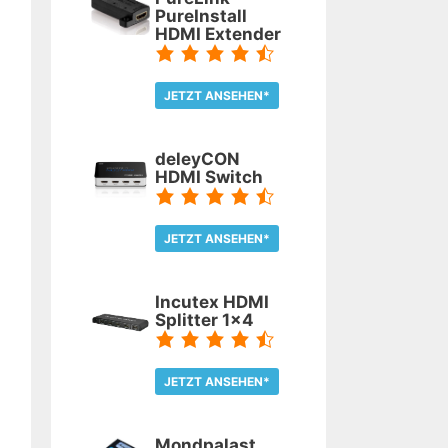
PureInstall
HDMI Extender
JETZT ANSEHEN*
TEST LESEN
deleyCON
HDMI Switch
JETZT ANSEHEN*
TEST LESEN
Incutex HDMI
Splitter 1x4
JETZT ANSEHEN*
TEST LESEN
Mondpalast