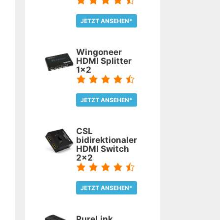
JETZT ANSEHEN*
TEST LESEN
Wingoneer
HDMI Splitter
1x2
JETZT ANSEHEN*
TEST LESEN
CSL
bidirektionaler
HDMI Switch
2x2
JETZT ANSEHEN*
TEST LESEN
PureLink