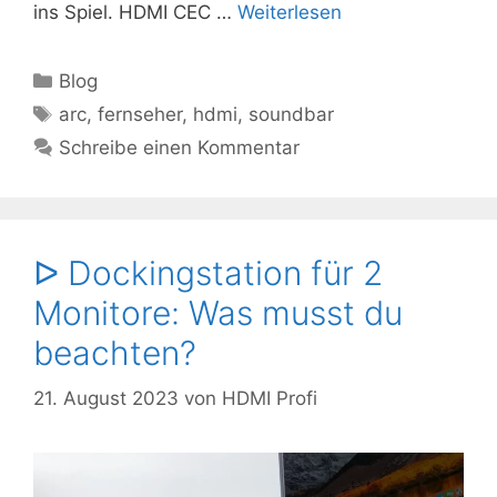
ins Spiel. HDMI CEC …
Weiterlesen
Kategorien
Blog
Schlagwörter
arc
,
fernseher
,
hdmi
,
soundbar
Schreibe einen Kommentar
ᐅ Dockingstation für 2
Monitore: Was musst du
beachten?
21. August 2023
von
HDMI Profi