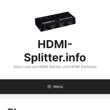
Zum
Inhalt
springen
HDMI-
Splitter.info
Alles rund um HDMI Splitter und HDMI Switches
Menü