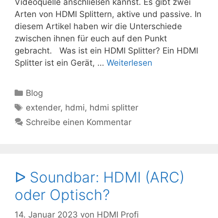
Videoquelle anschließen kannst. Es gibt zwei
Arten von HDMI Splittern, aktive und passive. In
diesem Artikel haben wir die Unterschiede
zwischen ihnen für euch auf den Punkt
gebracht. Was ist ein HDMI Splitter? Ein HDMI
Splitter ist ein Gerät, …
Weiterlesen
Kategorien
Blog
Schlagwörter
extender
,
hdmi
,
hdmi splitter
Schreibe einen Kommentar
ᐅ Soundbar: HDMI (ARC)
oder Optisch?
14. Januar 2023
von
HDMI Profi