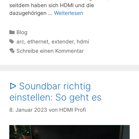
seitdem haben sich HDMI und die
dazugehörigen …
Weiterlesen
Kategorien
Blog
Schlagwörter
arc
,
ethernet
,
extender
,
hdmi
Schreibe einen Kommentar
ᐅ Soundbar richtig
einstellen: So geht es
8. Januar 2023
von
HDMI Profi