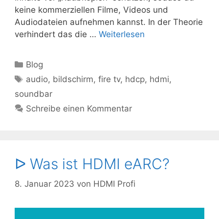
keine kommerziellen Filme, Videos und
Audiodateien aufnehmen kannst. In der Theorie
verhindert das die …
Weiterlesen
Kategorien
Blog
Schlagwörter
audio
,
bildschirm
,
fire tv
,
hdcp
,
hdmi
,
soundbar
Schreibe einen Kommentar
ᐅ Was ist HDMI eARC?
8. Januar 2023
von
HDMI Profi