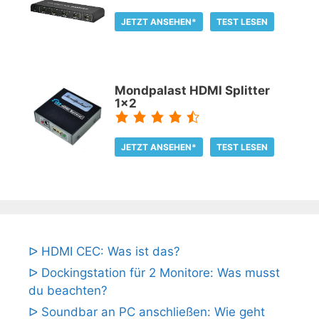
JETZT ANSEHEN*
TEST LESEN
Mondpalast HDMI Splitter
1x2
JETZT ANSEHEN*
TEST LESEN
ᐅ HDMI CEC: Was ist das?
ᐅ Dockingstation für 2 Monitore: Was musst
du beachten?
ᐅ Soundbar an PC anschließen: Wie geht