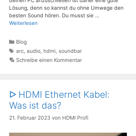
deinen PC anzuschließen ist daher eine gute
Lösung, denn so kannst du ohne Umwege den
besten Sound hören. Du musst sie …
Weiterlesen
Kategorien
Blog
Schlagwörter
arc
,
audio
,
hdmi
,
soundbar
Schreibe einen Kommentar
ᐅ HDMI Ethernet Kabel:
Was ist das?
21. Februar 2023
von
HDMI Profi