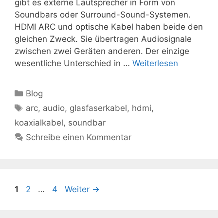
gibt es externe Lautsprecher in Form von
Soundbars oder Surround-Sound-Systemen.
HDMI ARC und optische Kabel haben beide den
gleichen Zweck. Sie übertragen Audiosignale
zwischen zwei Geräten anderen. Der einzige
wesentliche Unterschied in …
Weiterlesen
Kategorien
Blog
Schlagwörter
arc
,
audio
,
glasfaserkabel
,
hdmi
,
koaxialkabel
,
soundbar
Schreibe einen Kommentar
Seite
Seite
Seite
1
2
…
4
Weiter
→