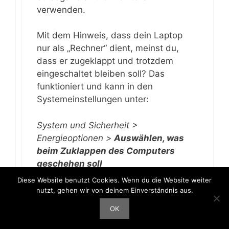
verwenden.
Mit dem Hinweis, dass dein Laptop
nur als „Rechner“ dient, meinst du,
dass er zugeklappt und trotzdem
eingeschaltet bleiben soll? Das
funktioniert und kann in den
Systemeinstellungen unter:
System und Sicherheit >
Energieoptionen >
Auswählen, was
beim Zuklappen des Computers
geschehen soll
Diese Website benutzt Cookies. Wenn du die Website weiter
eingestellt werden.
nutzt, gehen wir von deinem Einverständnis aus.
OK
Grüße,
HDMI Profi