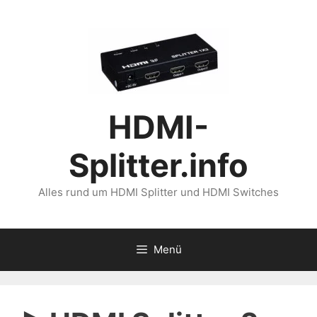
Zum
Inhalt
springen
HDMI-
Splitter.info
Alles rund um HDMI Splitter und HDMI Switches
Menü