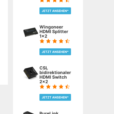
JETZT ANSEHEN*
TEST LESEN
Wingoneer
HDMI Splitter
1x2
JETZT ANSEHEN*
TEST LESEN
CSL
bidirektionaler
HDMI Switch
2x2
JETZT ANSEHEN*
TEST LESEN
PureLink