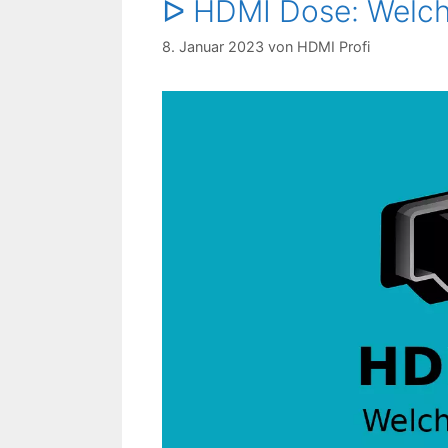
ᐅ HDMI Dose: Welche
8. Januar 2023
von
HDMI Profi