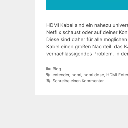
HDMI Kabel sind ein nahezu univer
Netflix schaust oder auf deiner Ko
Diese sind daher für alle mögliche
Kabel einen großen Nachteil: das K
vernachlässigendes Problem. In de
Kategorien
Blog
Schlagwörter
extender
,
hdmi
,
hdmi dose
,
HDMI Exte
Schreibe einen Kommentar