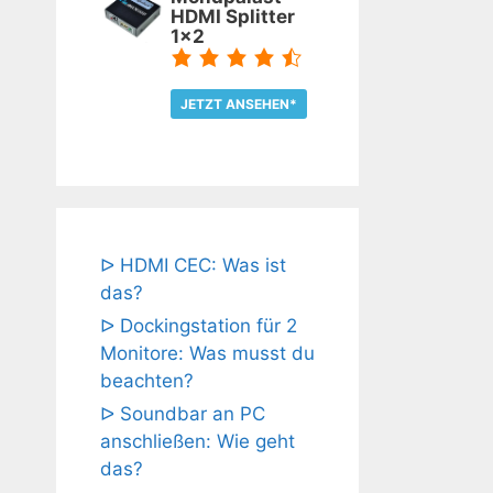
HDMI Splitter
1x2
JETZT ANSEHEN*
TEST LESEN
ᐅ HDMI CEC: Was ist
das?
ᐅ Dockingstation für 2
Monitore: Was musst du
beachten?
ᐅ Soundbar an PC
anschließen: Wie geht
das?