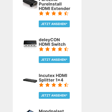
PureInstall
HDMI Extender
JETZT ANSEHEN*
TEST LESEN
deleyCON
HDMI Switch
JETZT ANSEHEN*
TEST LESEN
Incutex HDMI
Splitter 1x4
JETZT ANSEHEN*
TEST LESEN
Mondpalast