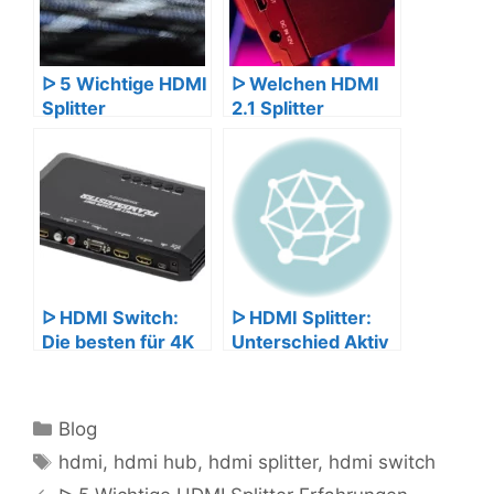
ᐅ 5 Wichtige HDMI
ᐅ Welchen HDMI
Splitter
2.1 Splitter
Erfahrungen
kaufen?
ᐅ HDMI Switch:
ᐅ HDMI Splitter:
Die besten für 4K
Unterschied Aktiv
und HDMI 2.1
und Passiv
Kategorien
Blog
Schlagwörter
hdmi
,
hdmi hub
,
hdmi splitter
,
hdmi switch