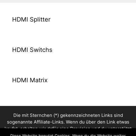
HDMI Splitter
HDMI Switchs
HDMI Matrix
Die mit Sternchen (*) gekennzeichneten Links sind
sogenannte Affiliate-Links. Wenn du über den Link etwas
kaufst, erhalten wir dafür eine Provision und du unterstützt
dadurch die Arbeit an dieser Seite. Das Tolle daran: Für dich
Diese Website benutzt Cookies. Wenn du die Website weiter