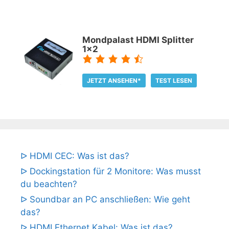
Mondpalast HDMI Splitter
1x2
JETZT ANSEHEN*
TEST LESEN
ᐅ HDMI CEC: Was ist das?
ᐅ Dockingstation für 2 Monitore: Was musst
du beachten?
ᐅ Soundbar an PC anschließen: Wie geht
das?
ᐅ HDMI Ethernet Kabel: Was ist das?