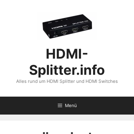
Zum
Inhalt
springen
HDMI-
Splitter.info
Alles rund um HDMI Splitter und HDMI Switches
Menü