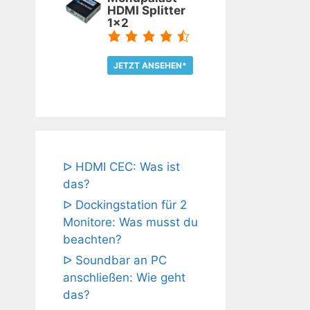
HDMI Splitter
1x2
JETZT ANSEHEN*
TEST LESEN
ᐅ HDMI CEC: Was ist
das?
ᐅ Dockingstation für 2
Monitore: Was musst du
beachten?
ᐅ Soundbar an PC
anschließen: Wie geht
das?