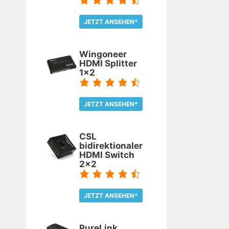
JETZT ANSEHEN*
TEST LESEN
Wingoneer
HDMI Splitter
1x2
JETZT ANSEHEN*
TEST LESEN
CSL
bidirektionaler
HDMI Switch
2x2
JETZT ANSEHEN*
TEST LESEN
PureLink