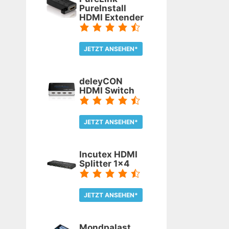
PureInstall
HDMI Extender
JETZT ANSEHEN*
TEST LESEN
deleyCON
HDMI Switch
JETZT ANSEHEN*
TEST LESEN
Incutex HDMI
Splitter 1x4
JETZT ANSEHEN*
TEST LESEN
Mondpalast